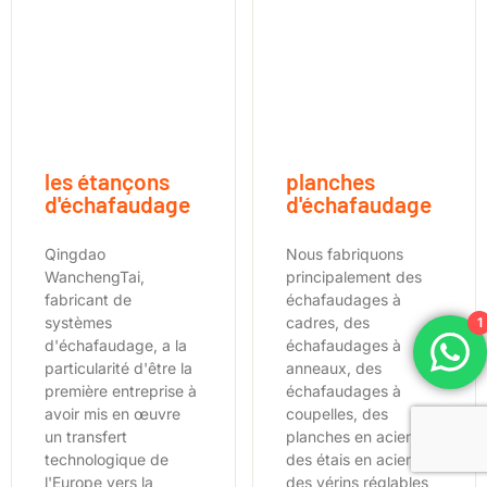
les étançons
planches
d'échafaudage
d'échafaudage
Qingdao
Nous fabriquons
WanchengTai,
principalement des
fabricant de
échafaudages à
systèmes
cadres, des
1
d'échafaudage, a la
échafaudages à
particularité d'être la
anneaux, des
première entreprise à
échafaudages à
avoir mis en œuvre
coupelles, des
un transfert
planches en acier,
technologique de
des étais en acier,
l'Europe vers la
des vérins réglables