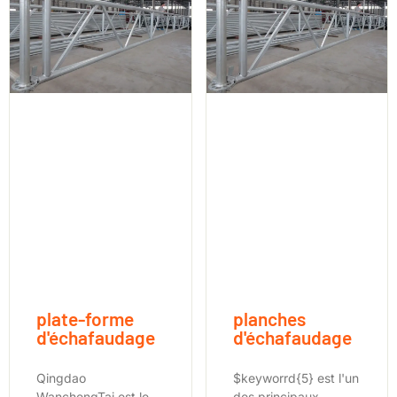
plate-forme
planches
d'échafaudage
d'échafaudage
Qingdao
$keyworrd{5} est l'un
WanchengTai est le
des principaux