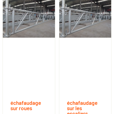
échafaudage
échafaudage
sur roues
sur les
escaliers