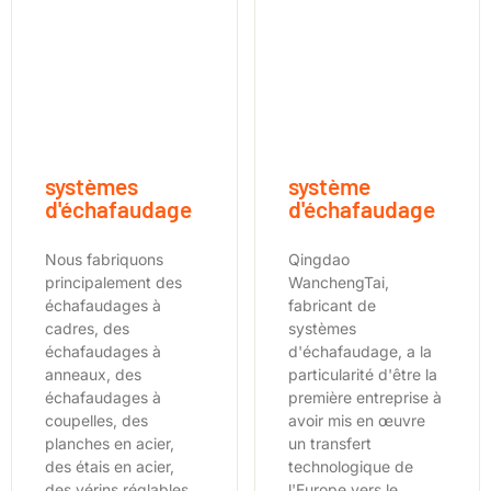
systèmes
système
d'échafaudage
d'échafaudage
Nous fabriquons
Qingdao
principalement des
WanchengTai,
échafaudages à
fabricant de
cadres, des
systèmes
échafaudages à
d'échafaudage, a la
anneaux, des
particularité d'être la
échafaudages à
première entreprise à
coupelles, des
avoir mis en œuvre
planches en acier,
un transfert
des étais en acier,
technologique de
des vérins réglables
l'Europe vers le