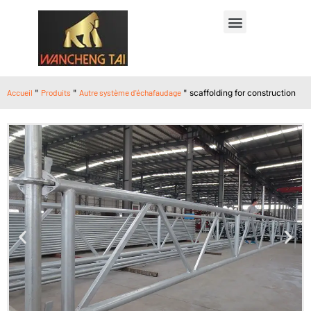
Accueil
"
Produits
"
Autre système d'échafaudage
"
scaffolding for construction