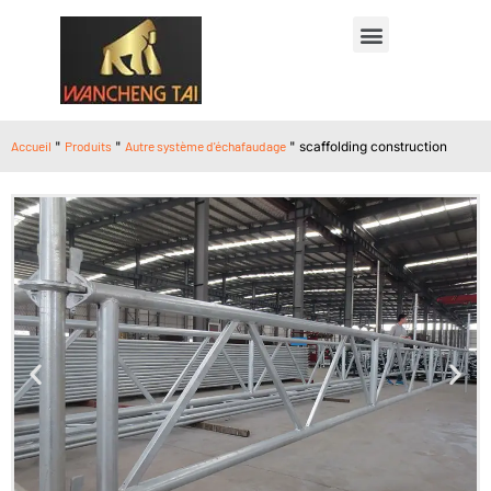
Accueil
"
Produits
"
Autre système d'échafaudage
"
scaffolding construction