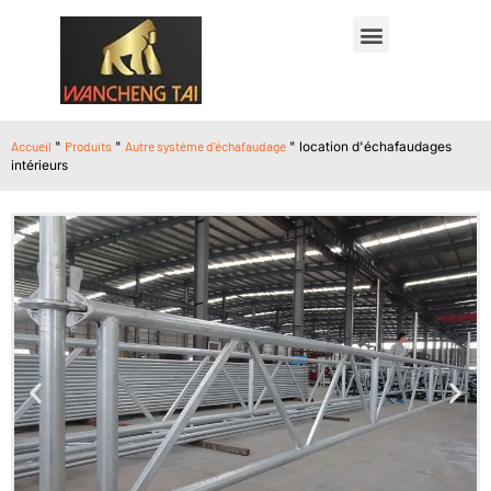
Accueil
"
Produits
"
Autre système d'échafaudage
"
location d'échafaudages
intérieurs