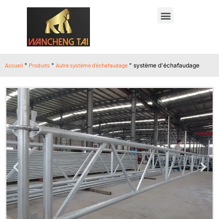
Accueil
"
Produits
"
Autre système d'échafaudage
"
système d'échafaudage