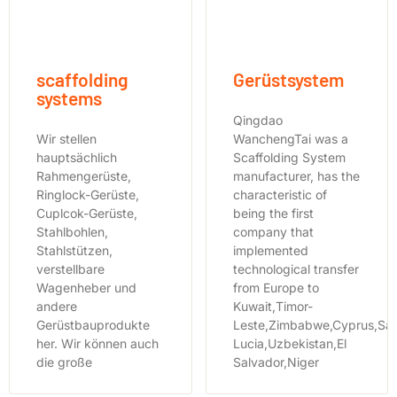
scaffolding
Gerüstsystem
systems
Qingdao
Wir stellen
WanchengTai was a
hauptsächlich
Scaffolding System
Rahmengerüste,
manufacturer, has the
Ringlock-Gerüste,
characteristic of
Cuplcok-Gerüste,
being the first
Stahlbohlen,
company that
Stahlstützen,
implemented
verstellbare
technological transfer
Wagenheber und
from Europe to
andere
Kuwait,Timor-
Gerüstbauprodukte
Leste,Zimbabwe,Cyprus,Sai
her. Wir können auch
Lucia,Uzbekistan,El
die große
Salvador,Niger