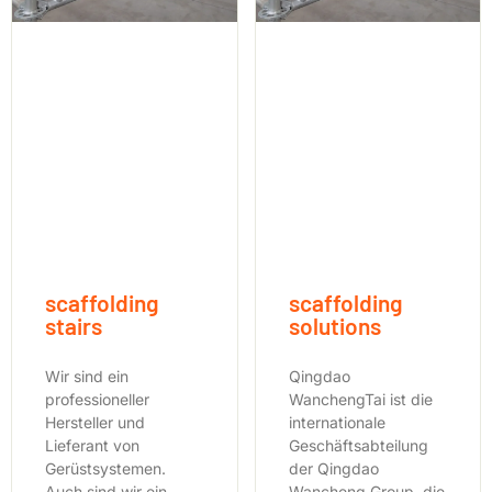
scaffolding
scaffolding
stairs
solutions
Wir sind ein
Qingdao
professioneller
WanchengTai ist die
Hersteller und
internationale
Lieferant von
Geschäftsabteilung
Gerüstsystemen.
der Qingdao
Auch sind wir ein
Wancheng Group, die