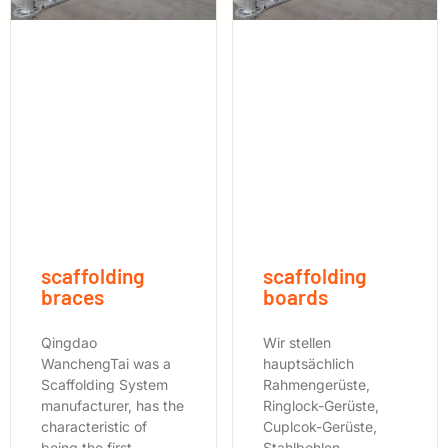
scaffolding
scaffolding
braces
boards
Qingdao
Wir stellen
WanchengTai was a
hauptsächlich
Scaffolding System
Rahmengerüste,
manufacturer, has the
Ringlock-Gerüste,
characteristic of
Cuplcok-Gerüste,
being the first
Stahlbohlen,