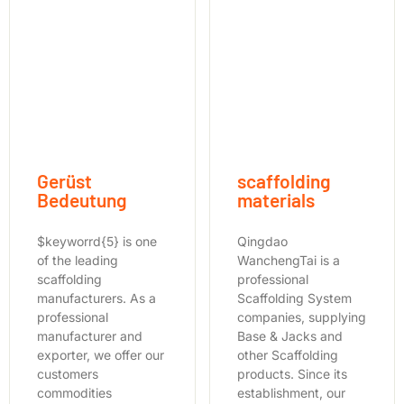
Gerüst
scaffolding
Bedeutung
materials
$keyworrd{5} is one
Qingdao
of the leading
WanchengTai is a
scaffolding
professional
manufacturers. As a
Scaffolding System
professional
companies, supplying
manufacturer and
Base & Jacks and
exporter, we offer our
other Scaffolding
customers
products. Since its
commodities
establishment, our