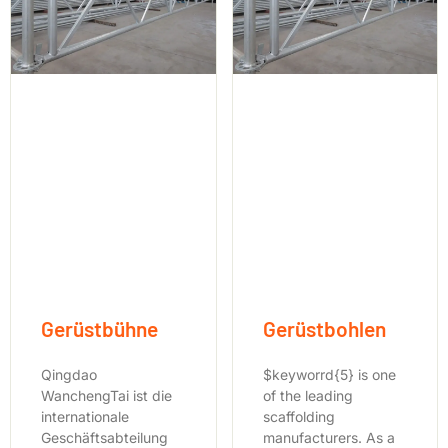
Gerüstbühne
Gerüstbohlen
Qingdao
$keyworrd{5} is one
WanchengTai ist die
of the leading
internationale
scaffolding
Geschäftsabteilung
manufacturers. As a