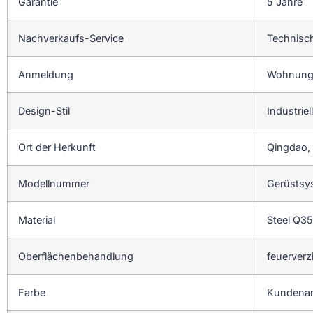
Garantie
5 Jahre
Nachverkaufs-Service
Technisc
Anmeldung
Wohnung,
Design-Stil
Industriell
Ort der Herkunft
Qingdao,
Modellnummer
Gerüstsy
Material
Steel Q3
Oberflächenbehandlung
feuerverz
Farbe
Kundenan