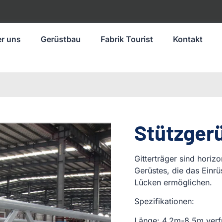
r uns
Gerüstbau
Fabrik Tourist
Kontakt
Stützger
Gitterträger sind horiz
Gerüstes, die das Einr
Lücken ermöglichen.
Spezifikationen:
Länge: 4,2m-8,5m verf