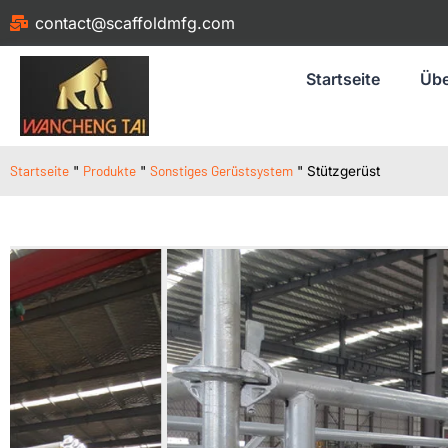
contact@scaffoldmfg.com
Startseite
Übe
Startseite
Produkte
Sonstiges Gerüstsystem
"
"
"
Stützgerüst