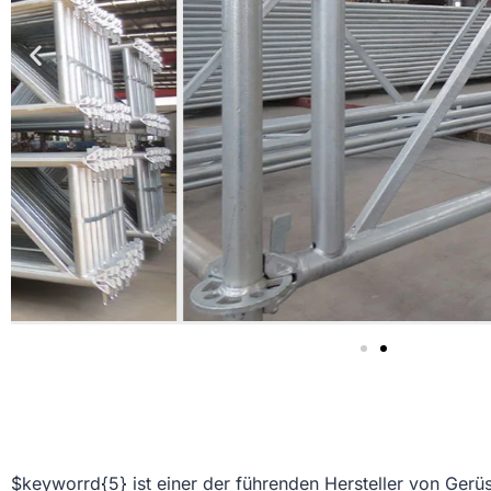
$keyworrd{5} ist einer der führenden Hersteller von Gerüs