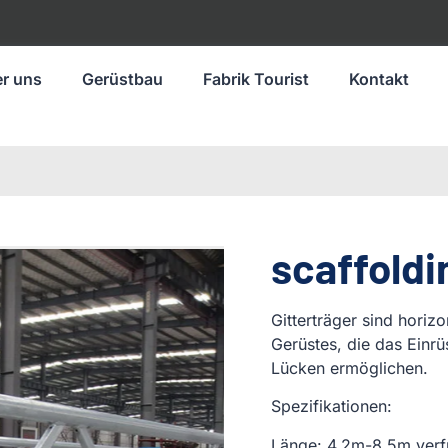
r uns
Gerüstbau
Fabrik Tourist
Kontakt
scaffoldi
Gitterträger sind horiz
Gerüstes, die das Einr
Lücken ermöglichen.
Spezifikationen:
Länge: 4,2m-8,5m verf