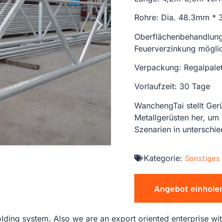
Rohre: Dia. 48.3mm *
Oberflächenbehandlung
Feuerverzinkung mögli
Verpackung: Regalpalett
Vorlaufzeit: 30 Tage
WanchengTai stellt Ger
Metallgerüsten her, um
Szenarien in unterschi
Kategorie:
Sonstiges
Angebot einhole
lding system. Also we are an export oriented enterprise wit