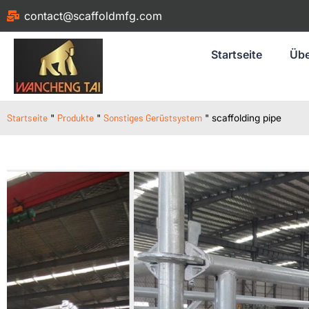
contact@scaffoldmfg.com
Startseite
Übe
Startseite
Produkte
Sonstiges Gerüstsystem
"
"
"
scaffolding pipe