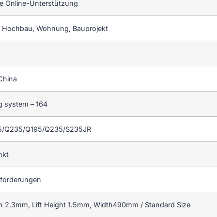
e Online-Unterstützung
 Hochbau, Wohnung, Bauprojekt
China
g system – 164
55/Q235/Q195/Q235/S235JR
nkt
forderungen
h 2.3mm, Lift Height 1.5mm, Width490mm / Standard Size