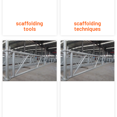
scaffolding
scaffolding
tools
techniques