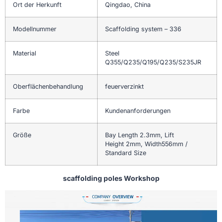
Ort der Herkunft
Qingdao, China
Modellnummer
Scaffolding system – 336
Material
Steel
Q355/Q235/Q195/Q235/S235JR
Oberflächenbehandlung
feuerverzinkt
Farbe
Kundenanforderungen
Größe
Bay Length 2.3mm, Lift
Height 2mm, Width556mm /
Standard Size
scaffolding poles Workshop