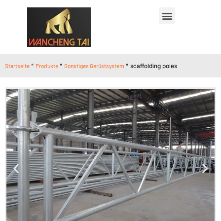
Startseite
"
Produkte
"
Sonstiges Gerüstsystem
"
scaffolding poles