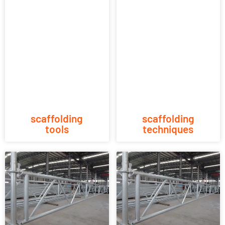
scaffolding
scaffolding
tools
techniques