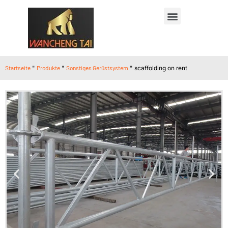
Startseite
"
Produkte
"
Sonstiges Gerüstsystem
"
scaffolding on rent