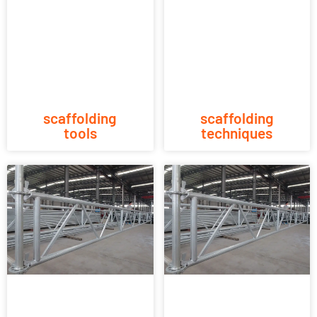
scaffolding
scaffolding
tools
techniques