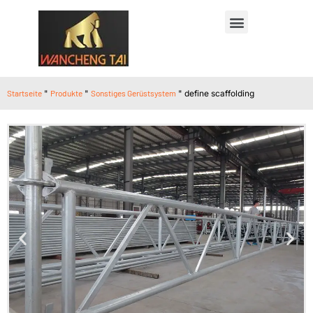
Startseite
"
Produkte
"
Sonstiges Gerüstsystem
"
define scaffolding