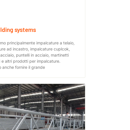
lding systems
mo principalmente impalcature a telaio,
ure ad incastro, impalcature cuplcok,
 acciaio, puntelli in acciaio, martinetti
i e altri prodotti per impalcature.
 anche fornire il grande