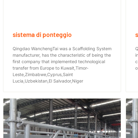
sistema di ponteggio
Qingdao WanchengTai was a Scaffolding System
Q
manufacturer, has the characteristic of being the
i
first company that implemented technological
c
transfer from Europe to Kuwait,Timor-
o
Leste,Zimbabwe,Cyprus,Saint
Lucia,Uzbekistan,El Salvador,Niger