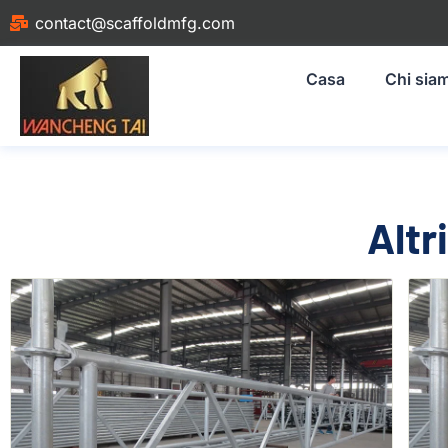
contact@scaffoldmfg.com
Casa
Chi sia
Altr