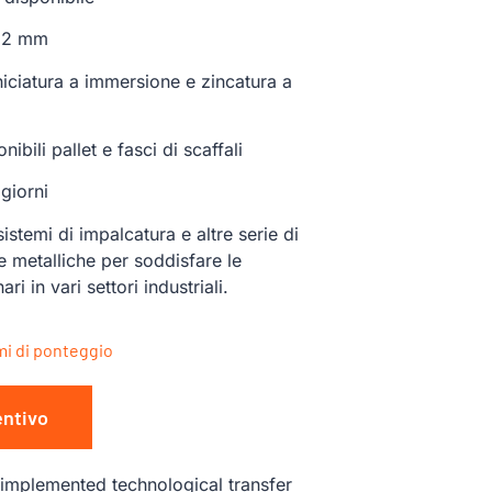
3,2 mm
rniciatura a immersione e zincatura a
ibili pallet e fasci di scaffali
giorni
temi di impalcatura e altre serie di
e metalliche per soddisfare le
ri in vari settori industriali.
emi di ponteggio
entivo
 implemented technological transfer