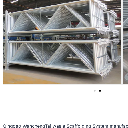
Qingdao WanchengTai was a Scaffolding System manufacture