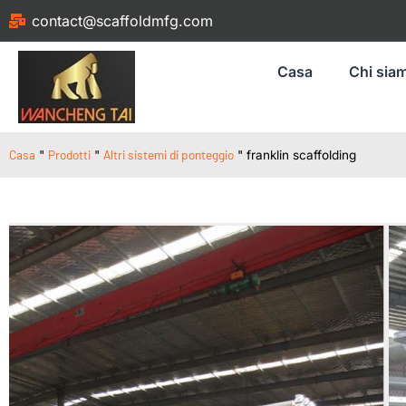
contact@scaffoldmfg.com
Casa
Chi sia
Casa
Prodotti
Altri sistemi di ponteggio
"
"
"
franklin scaffolding