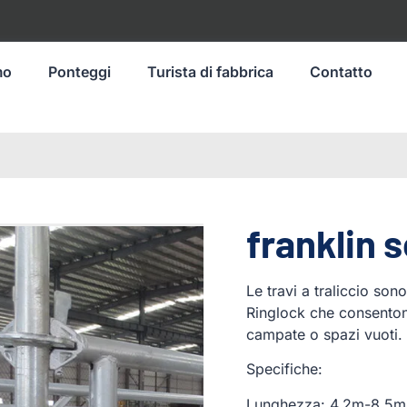
mo
Ponteggi
Turista di fabbrica
Contatto
franklin 
Le travi a traliccio son
Ringlock che consenton
campate o spazi vuoti.
Specifiche:
Lunghezza: 4,2m-8,5m 