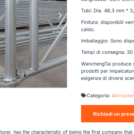
Tubi: Dia. 48,3 mm * 
Finitura: disponibili ve
caldo.
Imballaggio: Sono dispon
Tempi di consegna: 30 
WanchengTai produce sis
prodotti per impalcatur
esigenze di diversi scena
Categoria:
Altri sist
Richiedi un prev
r, has the characteristic of being the first company that