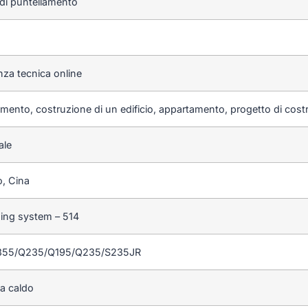
i di puntellamento
nza tecnica online
mento, costruzione di un edificio, appartamento, progetto di cost
ale
, Cina
ding system – 514
Q355/Q235/Q195/Q235/S235JR
 a caldo