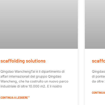
scaffolding solutions
scaffo
Qingdao WanchengTai è il dipartimento di
Qingdao 
affari internazionali del gruppo Qingdao
di ponteg
Wancheng, che ha costruito un nuovo parco
da oltre
industriale di oltre 10.000 m2. E il nostro
CONTINUA 
CONTINUA A LEGGERE "