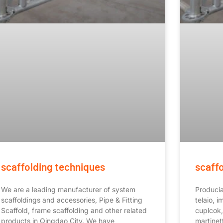
scaffolding techniques
scaff
We are a leading manufacturer of system
Producia
scaffoldings and accessories, Pipe & Fitting
telaio, 
Scaffold, frame scaffolding and other related
cuplcok, 
products in Qingdao City. We have
martinett