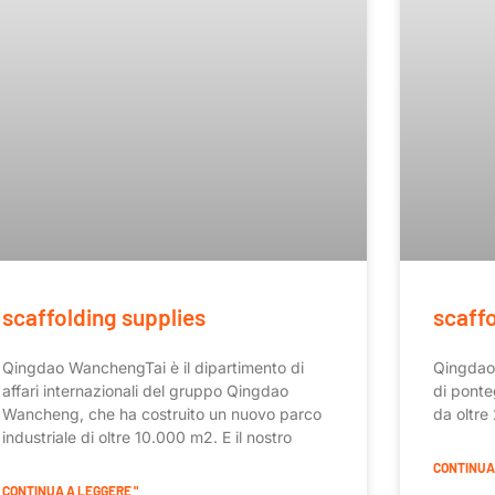
scaffolding supplies
scaffo
Qingdao WanchengTai è il dipartimento di
Qingdao 
affari internazionali del gruppo Qingdao
di ponteg
Wancheng, che ha costruito un nuovo parco
da oltre
industriale di oltre 10.000 m2. E il nostro
CONTINUA 
CONTINUA A LEGGERE "