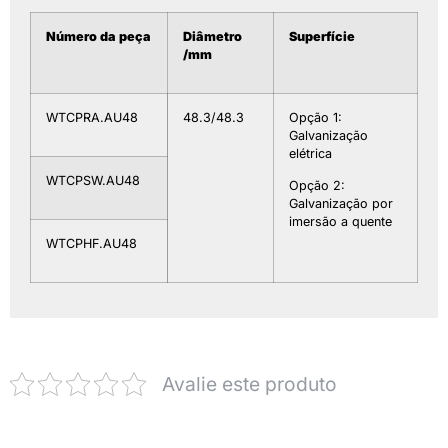
Número da peça
Diâmetro
Superfície
/mm
WTCPRA.AU48
48.3/48.3
Opção 1:
Galvanização
elétrica
WTCPSW.AU48
Opção 2:
Galvanização por
imersão a quente
WTCPHF.AU48
Avalie este produto