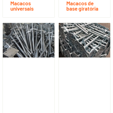
Macacos
Macacos de
universais
base giratória