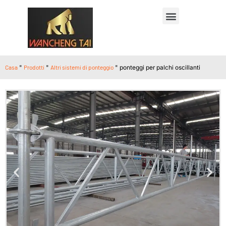
Casa
"
Prodotti
"
Altri sistemi di ponteggio
"
ponteggi per palchi oscillanti