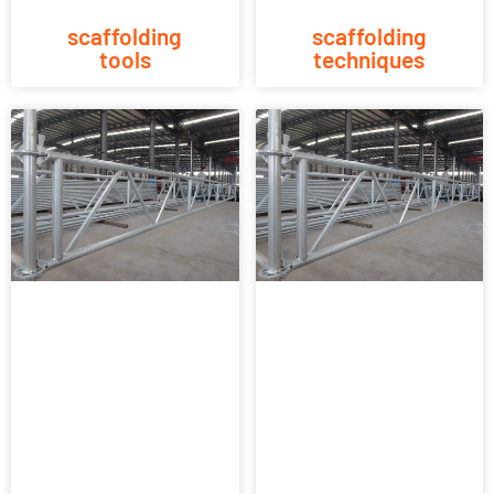
scaffolding
scaffolding
tools
techniques