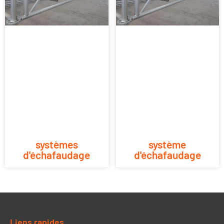
systèmes
système
d'échafaudage
d'échafaudage
Liens rapides