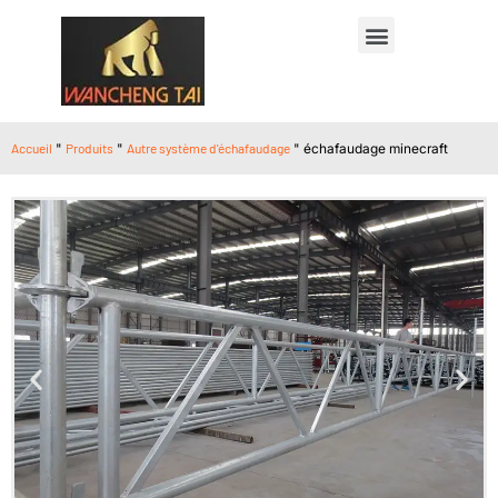
Accueil
"
Produits
"
Autre système d'échafaudage
"
échafaudage minecraft