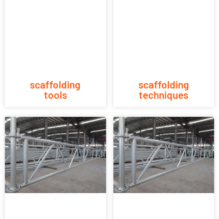
scaffolding
scaffolding
tools
techniques