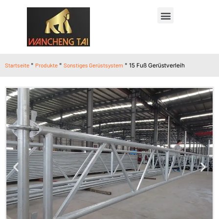
Startseite
"
Produkte
"
Sonstiges Gerüstsystem
"
15 Fuß Gerüstverleih