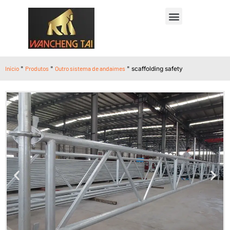
Início
"
Produtos
"
Outro sistema de andaimes
"
scaffolding safety