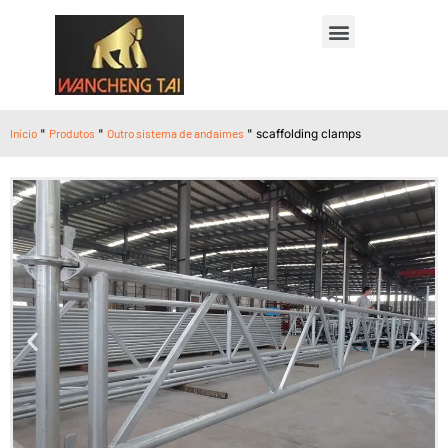
Início
"
Produtos
"
Outro sistema de andaimes
"
scaffolding clamps