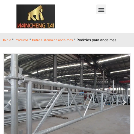
Início
"
Produtos
"
Outro sistema de andaimes
"
Rodízios para andaimes