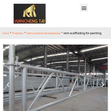
Início
"
Produtos
"
Outro sistema de andaimes
"
rent scaffolding for painting