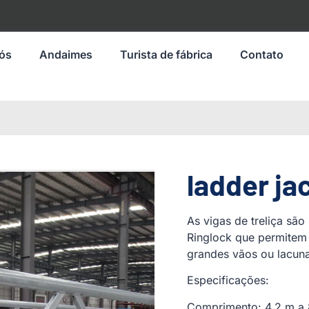
nós
Andaimes
Turista de fábrica
Contato
ladder ja
As vigas de treliça sã
Ringlock que permite
grandes vãos ou lacun
Especificações:
Comprimento: 4,2 m a 