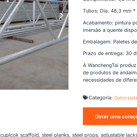
Tubos: Dia. 48,3 mm *
Acabamento: pintura po
imersão a quente dispo
Embalagem: Paletes de 
Prazo de entrega: 30 d
A WanchengTai produz 
de produtos de andaime
necessidades de difere
Categoria:
Outro sis
Obter uma cotaç
cuplcok scaffold, steel planks, steel props, adjustable jac