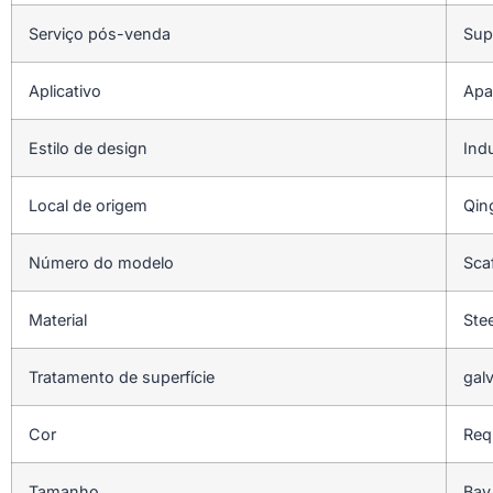
Serviço pós-venda
Sup
Aplicativo
Apa
Estilo de design
Indu
Local de origem
Qin
Número do modelo
Sca
Material
Ste
Tratamento de superfície
gal
Cor
Requ
Tamanho
Bay