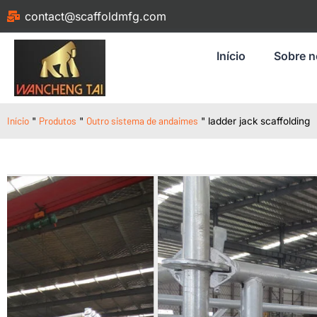
contact@scaffoldmfg.com
Início
Sobre 
Início
Produtos
Outro sistema de andaimes
"
"
"
ladder jack scaffolding