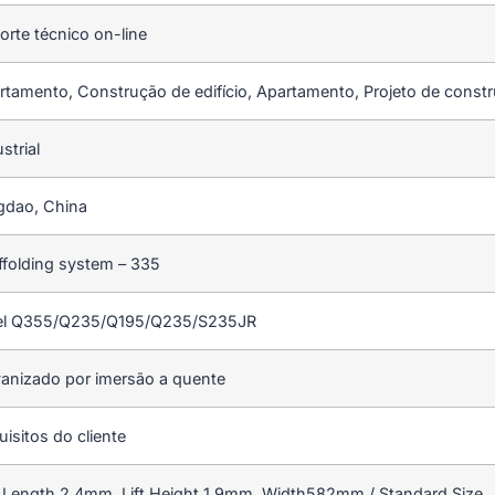
orte técnico on-line
rtamento, Construção de edifício, Apartamento, Projeto de const
strial
gdao, China
ffolding system – 335
el Q355/Q235/Q195/Q235/S235JR
vanizado por imersão a quente
isitos do cliente
 Length 2.4mm, Lift Height 1.9mm, Width582mm / Standard Size