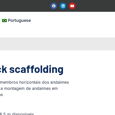
Portuguese
ck scaffolding
o membros horizontais dos andaimes
m a montagem de andaimes em
as
8,5 m disponíveis