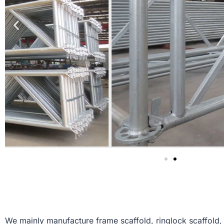
We mainly manufacture frame scaffold, ringlock scaffold, 