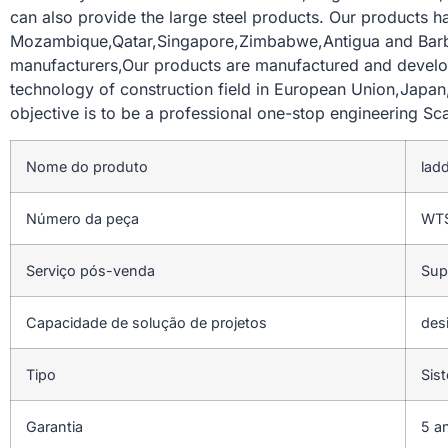
can also provide the large steel products. Our products 
Mozambique,Qatar,Singapore,Zimbabwe,Antigua and Barbud
manufacturers,Our products are manufactured and develope
technology of construction field in European Union,Japan,
objective is to be a professional one-stop engineering Sca
Nome do produto
ladd
Número da peça
WT
Serviço pós-venda
Sup
Capacidade de solução de projetos
desi
Tipo
Sis
Garantia
5 a