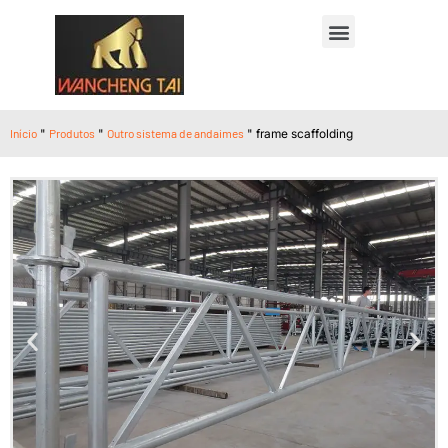
Início
"
Produtos
"
Outro sistema de andaimes
"
frame scaffolding