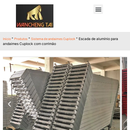
Início
"
Produtos
"
Sistema de andaimes Cuplock
"
Escada de alumínio para
andaimes Cuplock com corrimão