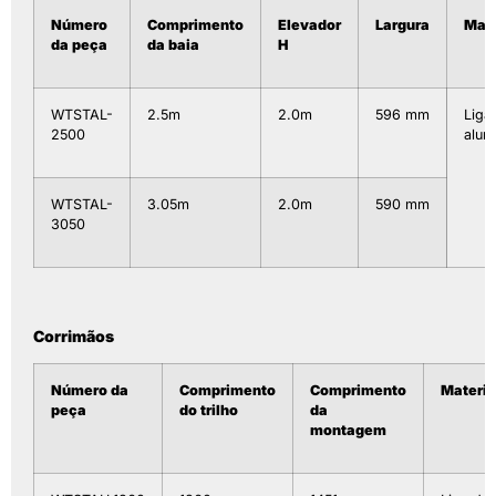
Número
Comprimento
Elevador
Largura
Mate
da peça
da baia
H
WTSTAL-
2.5m
2.0m
596 mm
Liga
2500
alum
WTSTAL-
3.05m
2.0m
590 mm
3050
Corrimãos
Número da
Comprimento
Comprimento
Materia
peça
do trilho
da
montagem