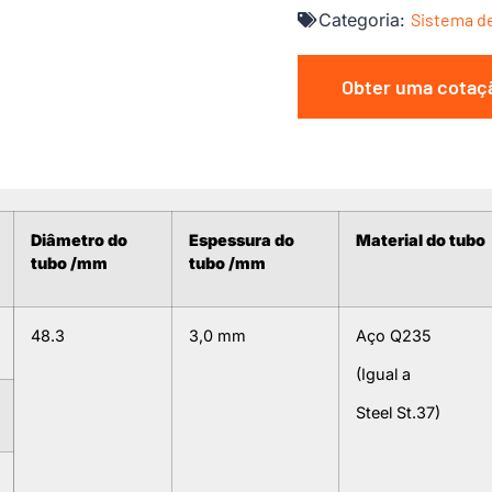
Categoria:
Sistema d
Obter uma cotaç
Diâmetro do
Espessura do
Material do tubo
tubo /mm
tubo /mm
48.3
3,0 mm
Aço Q235
(Igual a
Steel St.37)