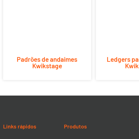
Padrões de andaimes
Ledgers pa
Kwikstage
Kwik
Links rápidos
Produtos