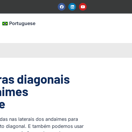
Portuguese
ras diagonais
aimes
e
das nas laterais dos andaimes para
nto diagonal. E também podemos usar