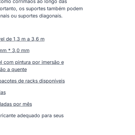
 como corrimãos ao longo das
ortanto, os suportes também podem
ais ou suportes diagonais.
el de 1,3 m a 3,6 m
 mm * 3,0 mm
l com pintura por imersão e
ão a quente
pacotes de racks disponíveis
ias
ladas por mês
ricante adequado para seus