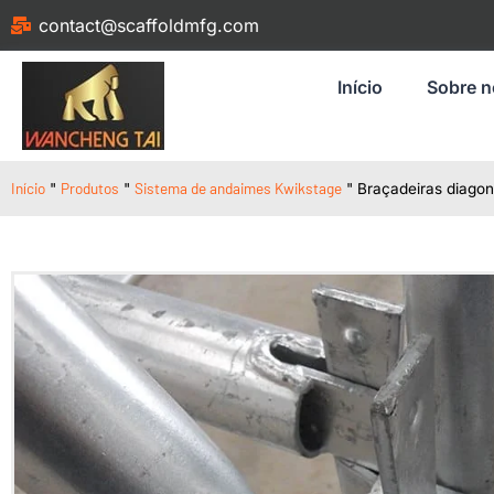
contact@scaffoldmfg.com
Início
Sobre 
Início
Produtos
Sistema de andaimes Kwikstage
"
"
"
Braçadeiras diagon