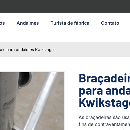
nós
Andaimes
Turista de fábrica
Contato
ais para andaimes Kwikstage
Braçadei
para and
Kwikstag
As braçadeiras são usa
fins de contraventame