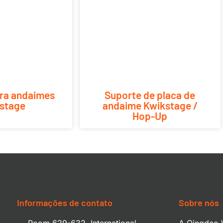
ra andaimes
Suporte de placa de
stage
andaime Kwikstage /
Hop-Up
Informações de contato
Sobre nós