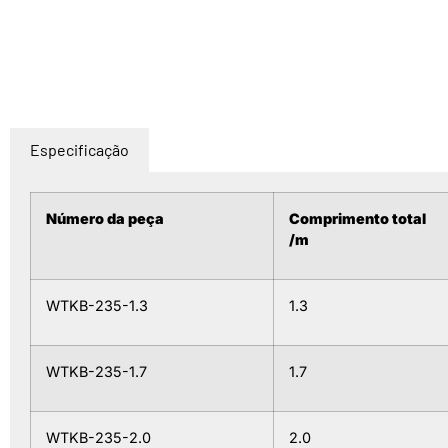
Especificação
Número da peça
Comprimento total
/m
WTKB-235-1.3
1.3
WTKB-235-1.7
1.7
WTKB-235-2.0
2.0