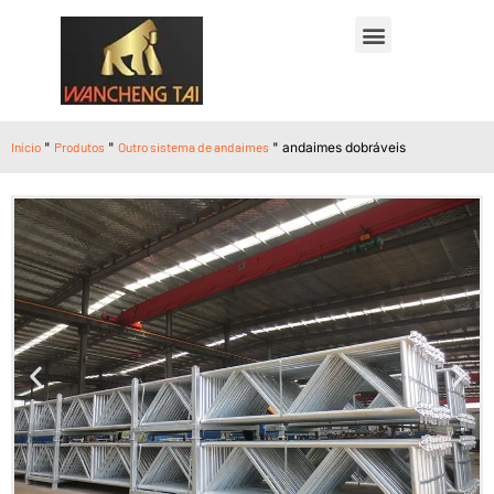
Início
"
Produtos
"
Outro sistema de andaimes
"
andaimes dobráveis