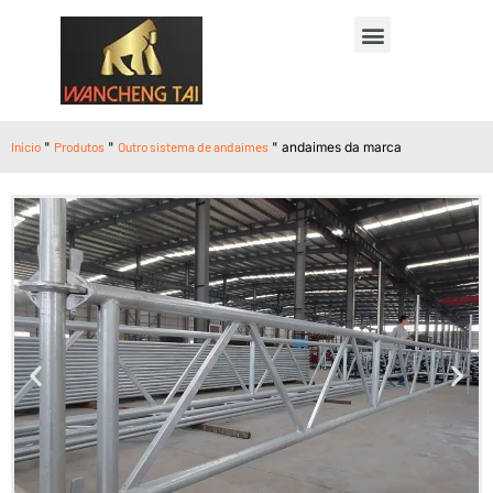
Início
"
Produtos
"
Outro sistema de andaimes
"
andaimes da marca