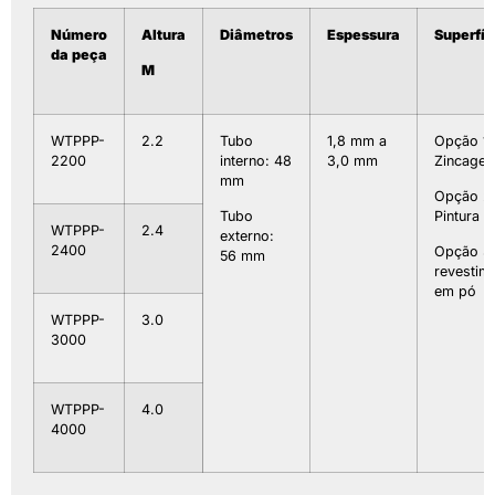
Número
Altura
Diâmetros
Espessura
Superfíc
da peça
M
WTPPP-
2.2
Tubo
1,8 mm a
Opção 1:
2200
interno: 48
3,0 mm
Zincage
mm
Opção 2
Tubo
Pintura
WTPPP-
2.4
externo:
2400
Opção 3
56 mm
revestim
em pó
WTPPP-
3.0
3000
WTPPP-
4.0
4000