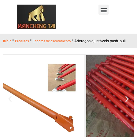
Início
"
Produtos
"
Escoras de escoramento
"
Adereços ajustáveis push-pull