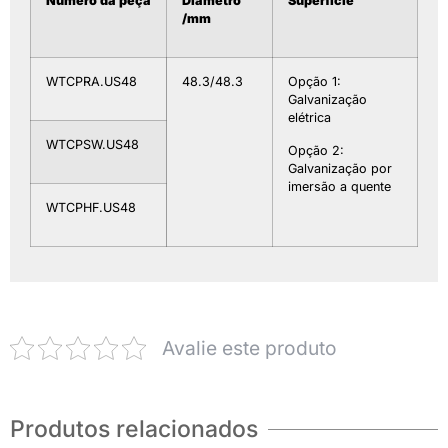
Número da peça
Diâmetro
Superfície
/mm
WTCPRA.US48
48.3/48.3
Opção 1:
Galvanização
elétrica
WTCPSW.US48
Opção 2:
Galvanização por
imersão a quente
WTCPHF.US48
Avalie este produto
Produtos relacionados