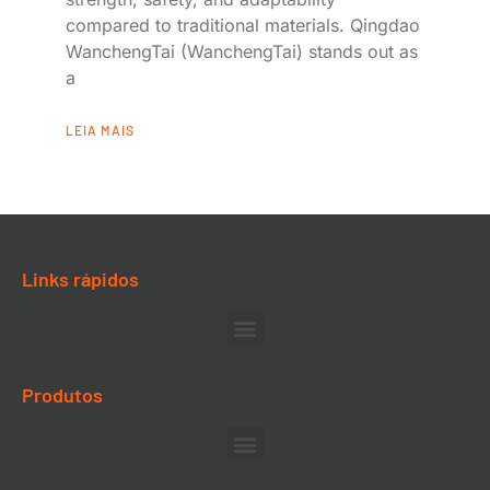
compared to traditional materials. Qingdao
WanchengTai (WanchengTai) stands out as
a
LEIA MAIS
Links rápidos
Produtos