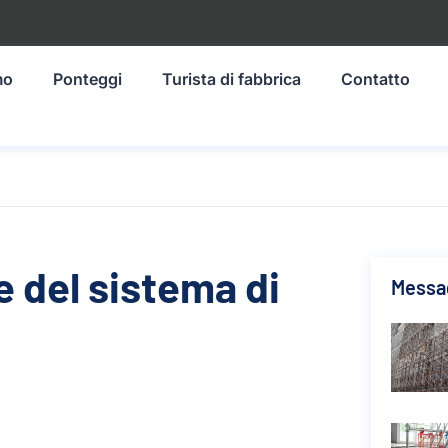
mo
Ponteggi
Turista di fabbrica
Contatto
 del sistema di
Messag