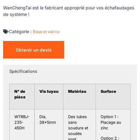
WanChengTai est le fabricant approprié pour vos échafaudages
de système !
Catégorie :
Base et vérins
Obtenir un devis
Spécifications
N° de
Vis
tuyau
Matériau
Surface
pièce
WTRBJ-
Dia.
Des tubes
Option 1 :
235-
38*5mm
sans
Placage au
450H
soudure et
zinc
soudés
Option 2 :
sont