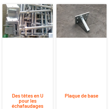
Des têtes en U
Plaque de base
pour les
échafaudages