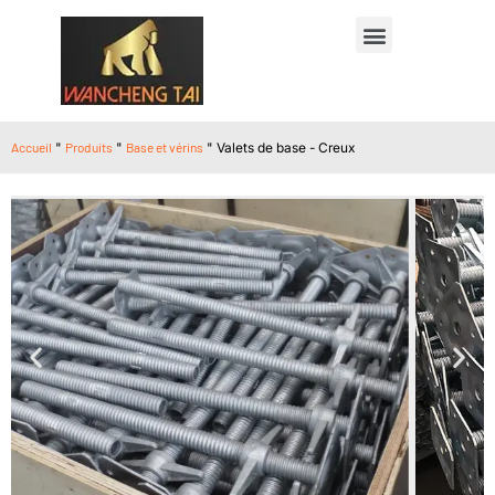
Accueil
"
Produits
"
Base et vérins
"
Valets de base - Creux