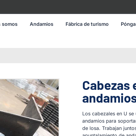
s somos
Andamios
Fábrica de turismo
Pónga
Cabezas 
andamio
Los cabezales en U se u
andamios para soportar 
de losa. Trabajan junto
apuntalamiento de anda