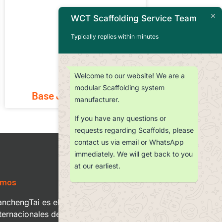
WCT Scaffolding Service Team
Typically replies within minutes
Welcome to our website! We are a
modular Scaffolding system
Base Jacks - Sólida
manufacturer.
If you have any questions or
requests regarding Scaffolds, please
contact us via email or WhatsApp
immediately. We will get back to you
at our earliest.
omos
nchengTai es el departamento de
ternacionales del Grupo Qingdao