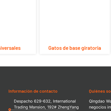
iversales
Gatos de base giratoria
Información de contacto
Quiénes s
Despacho 629-632, International
Qingdao Wa
Trading Mansion, 192# ZhengYang
negocios in