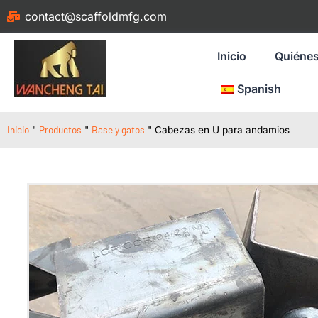
contact@scaffoldmfg.com
Inicio
Quiéne
Spanish
Inicio
Productos
Base y gatos
"
"
"
Cabezas en U para andamios