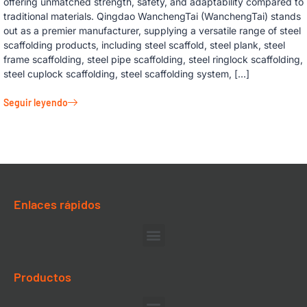
offering unmatched strength, safety, and adaptability compared to
traditional materials. Qingdao WanchengTai (WanchengTai) stands
out as a premier manufacturer, supplying a versatile range of steel
scaffolding products, including steel scaffold, steel plank, steel
frame scaffolding, steel pipe scaffolding, steel ringlock scaffolding,
steel cuplock scaffolding, steel scaffolding system, […]
Seguir leyendo
Enlaces rápidos
Productos