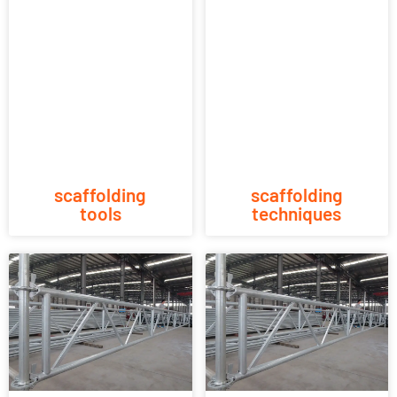
scaffolding
scaffolding
tools
techniques