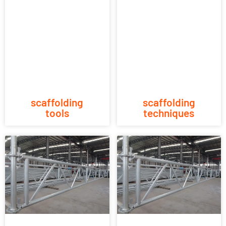
scaffolding
scaffolding
tools
techniques