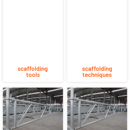
scaffolding
scaffolding
tools
techniques