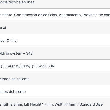
encia técnica en línea
amento, Construcción de edificios, Apartamento, Proyecto de co
rial
ao, China
olding system – 348
l Q355/Q235/Q195/Q235/S235JR
nizado en caliente
itos del cliente
ength 2.3mm, Lift Height 1.7mm, Width417mm / Standard Size