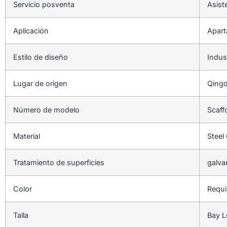
Servicio posventa
Asist
Aplicación
Apart
Estilo de diseño
Indust
Lugar de origen
Qingd
Número de modelo
Scaff
Material
Stee
Tratamiento de superficies
galva
Color
Requis
Talla
Bay L