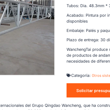
Tubos: Dia. 48.3mm *
Acabado: Pintura por i
disponibles
Embalaje: Palés y paqu
Plazo de entrega: 30 d
WanchengTai produce si
de productos de andami
necesidades de diferent
Categoría:
Otros sis
Solicitar presup
ernacionales del Grupo Qingdao Wancheng, que ha constru