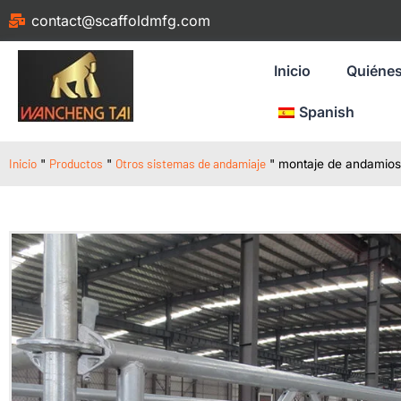
contact@scaffoldmfg.com
Inicio
Quiéne
Spanish
Inicio
Productos
Otros sistemas de andamiaje
"
"
"
montaje de andamios