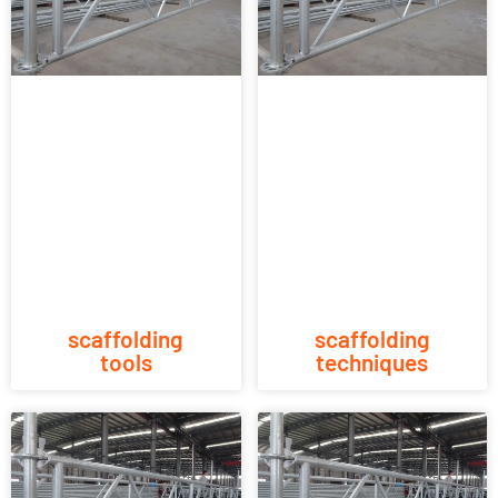
scaffolding
scaffolding
tools
techniques