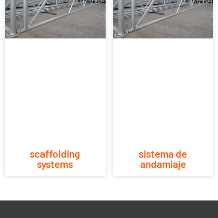
scaffolding
sistema de
systems
andamiaje