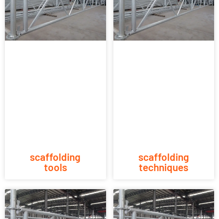
scaffolding
scaffolding
tools
techniques