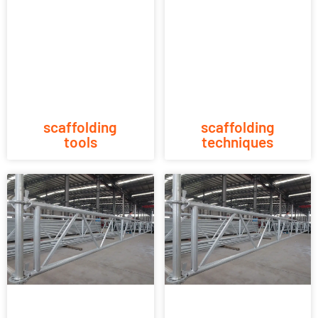
scaffolding
scaffolding
tools
techniques