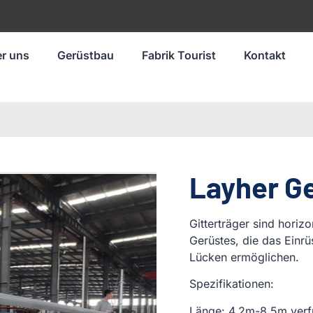
r uns
Gerüstbau
Fabrik Tourist
Kontakt
Layher G
Gitterträger sind horiz
Gerüstes, die das Einr
Lücken ermöglichen.
Spezifikationen:
Länge: 4,2m-8,5m verf