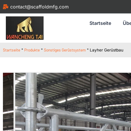
contact@scaffoldmfg.com
Startseite
Übe
Startseite
Produkte
Sonstiges Gerüstsystem
"
"
"
Layher Gerüstbau