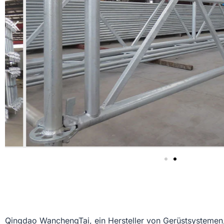
Qingdao WanchengTai, ein Hersteller von Gerüstsystemen, i