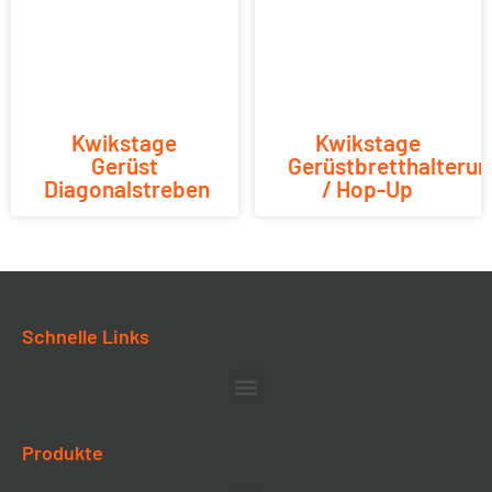
Kwikstage
Kwikstage
Gerüst
Gerüstbretthalterun
Diagonalstreben
/ Hop-Up
Schnelle Links
Produkte