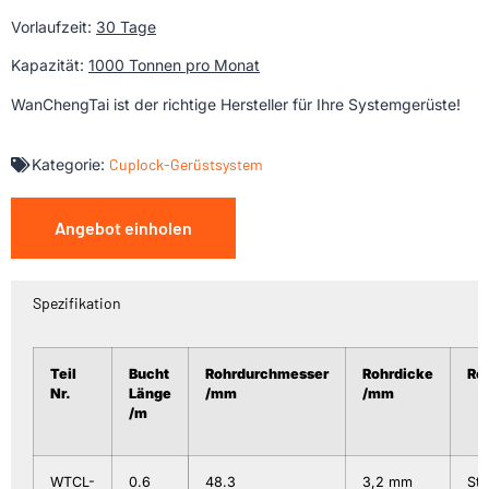
Vorlaufzeit:
30 Tage
Kapazität:
1000 Tonnen pro Monat
WanChengTai ist der richtige Hersteller für Ihre Systemgerüste!
Kategorie:
Cuplock-Gerüstsystem
Angebot einholen
Spezifikation
Teil
Bucht
Rohrdurchmesser
Rohrdicke
Roh
Nr.
Länge
/mm
/mm
/m
WTCL-
0.6
48.3
3,2 mm
Sta