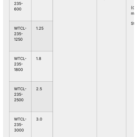
235-
(Gl
600
mit
Sta
WTCL-
1.25
235-
1250
WTCL-
1.8
235-
1800
WTCL-
2.5
235-
2500
WTCL-
3.0
235-
3000