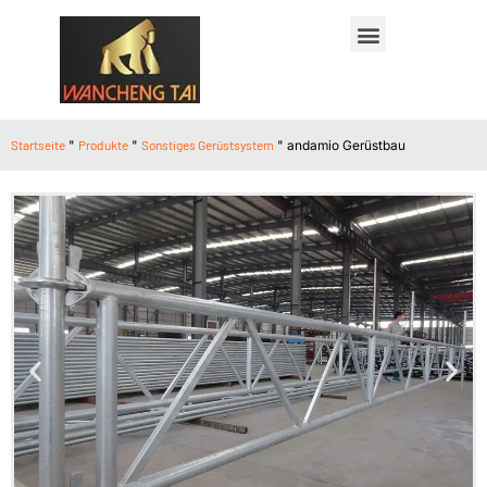
Startseite
"
Produkte
"
Sonstiges Gerüstsystem
"
andamio Gerüstbau