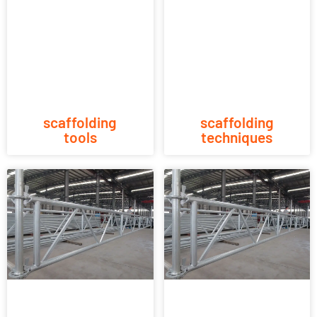
scaffolding
scaffolding
tools
techniques