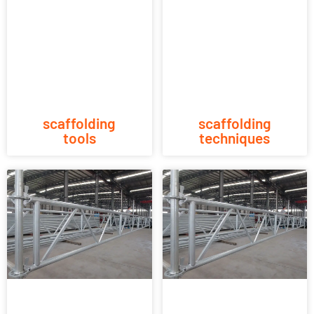
scaffolding
scaffolding
tools
techniques