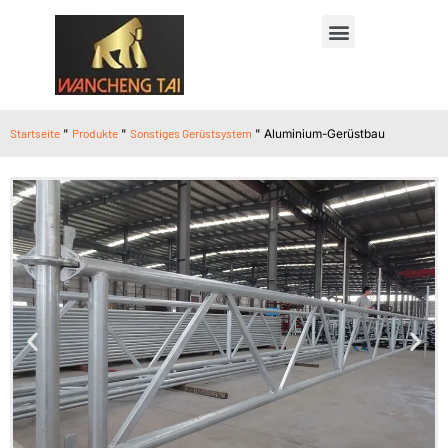
Startseite
"
Produkte
"
Sonstiges Gerüstsystem
"
Aluminium-Gerüstbau